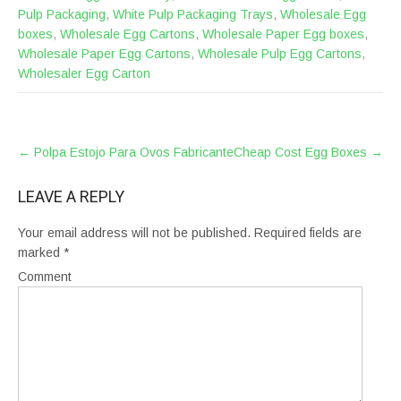
Pulp Packaging
,
White Pulp Packaging Trays
,
Wholesale Egg
boxes
,
Wholesale Egg Cartons
,
Wholesale Paper Egg boxes
,
Wholesale Paper Egg Cartons
,
Wholesale Pulp Egg Cartons
,
Wholesaler Egg Carton
POST
←
Polpa Estojo Para Ovos Fabricante
Cheap Cost Egg Boxes
→
NAVIGATION
LEAVE A REPLY
Your email address will not be published.
Required fields are
marked
*
Comment