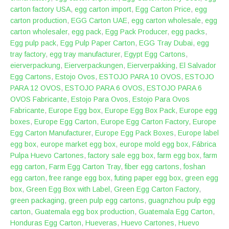
carton factory USA
,
egg carton import
,
Egg Carton Price
,
egg
carton production
,
EGG Carton UAE
,
egg carton wholesale
,
egg
carton wholesaler
,
egg pack
,
Egg Pack Producer
,
egg packs
,
Egg pulp pack
,
Egg Pulp Paper Carton
,
EGG Tray Dubai
,
egg
tray factory
,
egg tray manufacturer
,
Egypt Egg Cartons
,
eierverpackung
,
Eierverpackungen
,
Eierverpakking
,
El Salvador
Egg Cartons
,
Estojo Ovos
,
ESTOJO PARA 10 OVOS
,
ESTOJO
PARA 12 OVOS
,
ESTOJO PARA 6 OVOS
,
ESTOJO PARA 6
OVOS Fabricante
,
Estojo Para Ovos
,
Estojo Para Ovos
Fabricante
,
Europe Egg box
,
Europe Egg Box Pack
,
Europe egg
boxes
,
Europe Egg Carton
,
Europe Egg Carton Factory
,
Europe
Egg Carton Manufacturer
,
Europe Egg Pack Boxes
,
Europe label
egg box
,
europe market egg box
,
europe mold egg box
,
Fábrica
Pulpa Huevo Cartones
,
factory sale egg box
,
farm egg box
,
farm
egg carton
,
Farm Egg Carton Tray
,
fiber egg cartons
,
foshan
egg carton
,
free range egg box
,
futing paper egg box
,
green egg
box
,
Green Egg Box with Label
,
Green Egg Carton Factory
,
green packaging
,
green pulp egg cartons
,
guagnzhou pulp egg
carton
,
Guatemala egg box production
,
Guatemala Egg Carton
,
Honduras Egg Carton
,
Hueveras
,
Huevo Cartones
,
Huevo