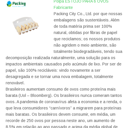
Polpa ESTOJO PARA 6 OVOS
Fabricante
Packing City Co., Ltd. por que nossas
embalagens são sustentáveis. Além
de toda matéria prima ser 100%
natural, obtidas por fibras de papel
que reciclamos; os nossos produtos
não agridem o meio ambiente, são
totalmente biodegradáveis, tendo sua
decomposição realizada naturalmente, uma solução para os
impactos ambientais causados pelo acúmulo de lixo. Por ser de
papel, são 100% recicláveis: vindo novamente a ser
desagregada e se tornar uma nova embalagem, totalmente
renovável.
Brasileiros aumentam consumo de ovos como proteína mais
barata (Uol – Bloomberg). Os brasileiros nunca comeram tantos
ovos. A pandemia de coronavírus afeta a economia e a renda, o
que leva consumidores “carnívoros” a migrarem para proteínas
mais baratas. Os brasileiros devem consumir, em média, um
recorde de 250 ovos por pessoa neste ano, um aumento de
8,5% em relação ao ano passado e acima da média global de