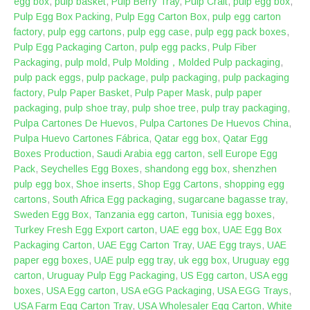
egg box
,
pulp basket
,
Pulp Berry Tray
,
Pulp Craft
,
pulp egg box
,
Pulp Egg Box Packing
,
Pulp Egg Carton Box
,
pulp egg carton
factory
,
pulp egg cartons
,
pulp egg case
,
pulp egg pack boxes
,
Pulp Egg Packaging Carton
,
pulp egg packs
,
Pulp Fiber
Packaging
,
pulp mold
,
Pulp Molding，Molded Pulp packaging
,
pulp pack eggs
,
pulp package
,
pulp packaging
,
pulp packaging
factory
,
Pulp Paper Basket
,
Pulp Paper Mask
,
pulp paper
packaging
,
pulp shoe tray
,
pulp shoe tree
,
pulp tray packaging
,
Pulpa Cartones De Huevos
,
Pulpa Cartones De Huevos China
,
Pulpa Huevo Cartones Fábrica
,
Qatar egg box
,
Qatar Egg
Boxes Production
,
Saudi Arabia egg carton
,
sell Europe Egg
Pack
,
Seychelles Egg Boxes
,
shandong egg box
,
shenzhen
pulp egg box
,
Shoe inserts
,
Shop Egg Cartons
,
shopping egg
cartons
,
South Africa Egg packaging
,
sugarcane bagasse tray
,
Sweden Egg Box
,
Tanzania egg carton
,
Tunisia egg boxes
,
Turkey Fresh Egg Export carton
,
UAE egg box
,
UAE Egg Box
Packaging Carton
,
UAE Egg Carton Tray
,
UAE Egg trays
,
UAE
paper egg boxes
,
UAE pulp egg tray
,
uk egg box
,
Uruguay egg
carton
,
Uruguay Pulp Egg Packaging
,
US Egg carton
,
USA egg
boxes
,
USA Egg carton
,
USA eGG Packaging
,
USA EGG Trays
,
USA Farm Egg Carton Tray
,
USA Wholesaler Egg Carton
,
White