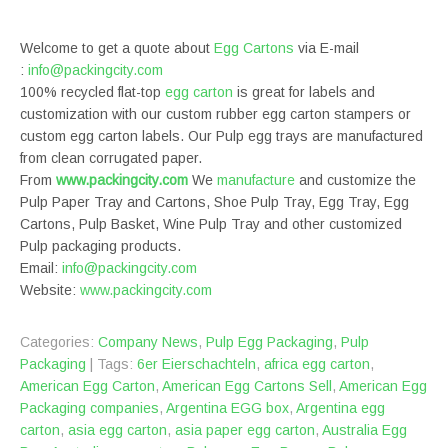
Welcome to get a quote about
Egg Cartons
via E-mail
:
info@packingcity.com
100% recycled flat-top
egg carton
is great for labels and
customization with our custom rubber egg carton stampers or
custom egg carton labels. Our Pulp egg trays are manufactured
from clean corrugated paper.
From
www.packingcity.com
We
manufacture
and customize the
Pulp Paper Tray and Cartons, Shoe Pulp Tray, Egg Tray, Egg
Cartons, Pulp Basket, Wine Pulp Tray and other customized
Pulp packaging products.
Email:
info@packingcity.com
Website:
www.packingcity.com
Categories:
Company News
,
Pulp Egg Packaging
,
Pulp
Packaging
| Tags:
‎6er Eierschachteln
,
africa egg carton
,
American Egg Carton
,
American Egg Cartons Sell
,
American Egg
Packaging companies
,
Argentina EGG box
,
Argentina egg
carton
,
asia egg carton
,
asia paper egg carton
,
Australia Egg