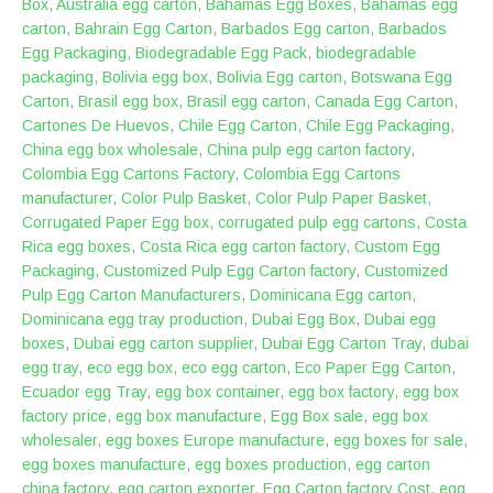
Box
,
Australia egg carton
,
Bahamas Egg Boxes
,
Bahamas egg
carton
,
Bahrain Egg Carton
,
Barbados Egg carton
,
Barbados
Egg Packaging
,
Biodegradable Egg Pack
,
biodegradable
packaging
,
Bolivia egg box
,
Bolivia Egg carton
,
Botswana Egg
Carton
,
Brasil egg box
,
Brasil egg carton
,
Canada Egg Carton
,
Cartones De Huevos
,
Chile Egg Carton
,
Chile Egg Packaging
,
China egg box wholesale
,
China pulp egg carton factory
,
Colombia Egg Cartons Factory
,
Colombia Egg Cartons
manufacturer
,
Color Pulp Basket
,
Color Pulp Paper Basket
,
Corrugated Paper Egg box
,
corrugated pulp egg cartons
,
Costa
Rica egg boxes
,
Costa Rica egg carton factory
,
Custom Egg
Packaging
,
Customized Pulp Egg Carton factory
,
Customized
Pulp Egg Carton Manufacturers
,
Dominicana Egg carton
,
Dominicana egg tray production
,
Dubai Egg Box
,
Dubai egg
boxes
,
Dubai egg carton supplier
,
Dubai Egg Carton Tray
,
dubai
egg tray
,
eco egg box
,
eco egg carton
,
Eco Paper Egg Carton
,
Ecuador egg Tray
,
egg box container
,
egg box factory
,
egg box
factory price
,
egg box manufacture
,
Egg Box sale
,
egg box
wholesaler
,
egg boxes Europe manufacture
,
egg boxes for sale
,
egg boxes manufacture
,
egg boxes production
,
egg carton
china factory
,
egg carton exporter
,
Egg Carton factory Cost
,
egg