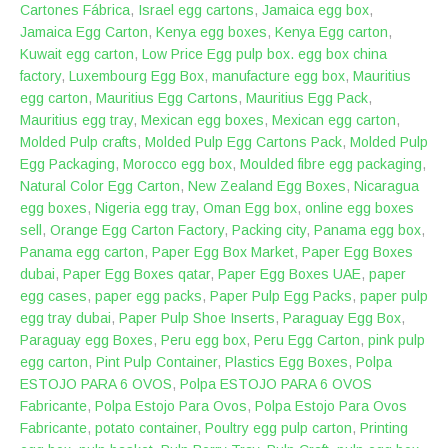
Cartones Fábrica
,
Israel egg cartons
,
Jamaica egg box
,
Jamaica Egg Carton
,
Kenya egg boxes
,
Kenya Egg carton
,
Kuwait egg carton
,
Low Price Egg pulp box. egg box china
factory
,
Luxembourg Egg Box
,
manufacture egg box
,
Mauritius
egg carton
,
Mauritius Egg Cartons
,
Mauritius Egg Pack
,
Mauritius egg tray
,
Mexican egg boxes
,
Mexican egg carton
,
Molded Pulp crafts
,
Molded Pulp Egg Cartons Pack
,
Molded Pulp
Egg Packaging
,
Morocco egg box
,
Moulded fibre egg packaging
,
Natural Color Egg Carton
,
New Zealand Egg Boxes
,
Nicaragua
egg boxes
,
Nigeria egg tray
,
Oman Egg box
,
online egg boxes
sell
,
Orange Egg Carton Factory
,
Packing city
,
Panama egg box
,
Panama egg carton
,
Paper Egg Box Market
,
Paper Egg Boxes
dubai
,
Paper Egg Boxes qatar
,
Paper Egg Boxes UAE
,
paper
egg cases
,
paper egg packs
,
Paper Pulp Egg Packs
,
paper pulp
egg tray dubai
,
Paper Pulp Shoe Inserts
,
Paraguay Egg Box
,
Paraguay egg Boxes
,
Peru egg box
,
Peru Egg Carton
,
pink pulp
egg carton
,
Pint Pulp Container
,
Plastics Egg Boxes
,
‎Polpa
ESTOJO PARA 6 OVOS
,
Polpa ESTOJO PARA 6 OVOS
Fabricante
,
Polpa Estojo Para Ovos
,
Polpa Estojo Para Ovos
Fabricante
,
potato container
,
Poultry egg pulp carton
,
Printing