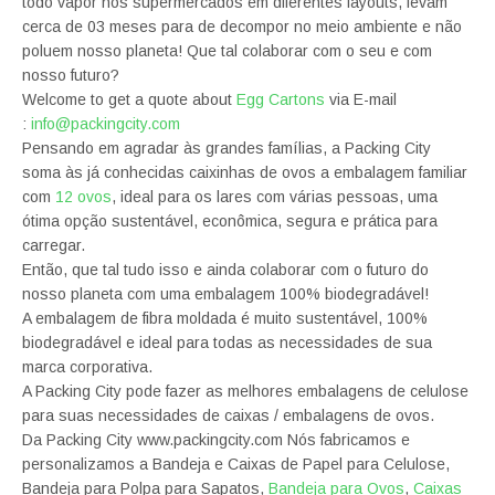
todo vapor nos supermercados em diferentes layouts, levam
cerca de 03 meses para de decompor no meio ambiente e não
poluem nosso planeta! Que tal colaborar com o seu e com
nosso futuro?
Welcome to get a quote about
Egg Cartons
via E-mail
:
info@packingcity.com
Pensando em agradar às grandes famílias, a Packing City
soma às já conhecidas caixinhas de ovos a embalagem familiar
com
12 ovos
, ideal para os lares com várias pessoas, uma
ótima opção sustentável, econômica, segura e prática para
carregar.
Então, que tal tudo isso e ainda colaborar com o futuro do
nosso planeta com uma embalagem 100% biodegradável!
A embalagem de fibra moldada é muito sustentável, 100%
biodegradável e ideal para todas as necessidades de sua
marca corporativa.
A Packing City pode fazer as melhores embalagens de celulose
para suas necessidades de caixas / embalagens de ovos.
Da Packing City www.packingcity.com Nós fabricamos e
personalizamos a Bandeja e Caixas de Papel para Celulose,
Bandeja para Polpa para Sapatos,
Bandeja para Ovos
,
Caixas